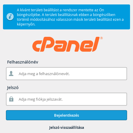
A kívánt területi beállítást a rendszer mentette az Ön
böngészőjébe. A területi beállításnak ebben a böngészőben
történő módosításához válasszon másik területi beállítást ezen a
képernyőn.
Felhasználónév
Jelszó
Bejelentkezés
Jelszó visszaállítása